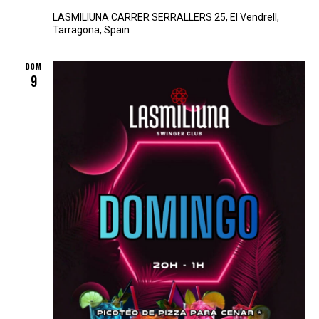
T
LASMILIUNA
CARRER SERRALLERS 25, El Vendrell,
A
Tarragona, Spain
S
D
DOM
9
E
E
V
E
N
T
O
S