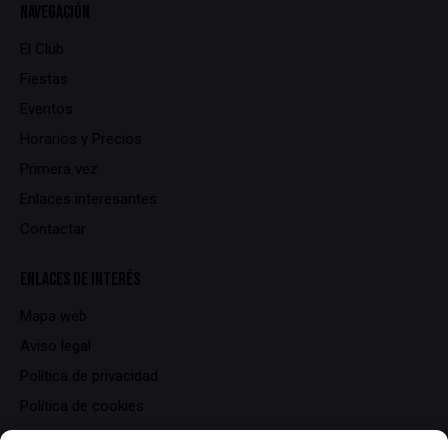
NAVEGACIÓN
El Club
Fiestas
Eventos
Horarios y Precios
Primera vez
Enlaces interesantes
Contactar
ENLACES DE INTERÉS
Mapa web
Aviso legal
Política de privacidad
Política de cookies