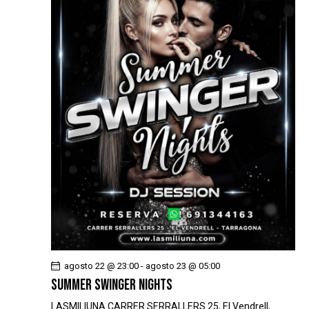
agosto 22 @ 23:00
-
agosto 23 @ 05:00
SUMMER SWINGER NIGHTS
LASMILIUNA
CARRER SERRALLERS 25, El Vendrell,