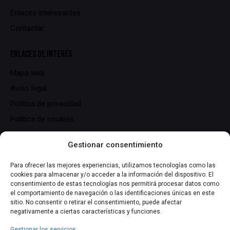
Enlaces interesantes
Contactar
ENLACES DE INTERÉS
Mapa web
Aviso legal
Política de privacidad
Política de cookies
DATOS DE CONTACTO
Gestionar consentimiento
C/ Serrallers, 25,
Para ofrecer las mejores experiencias, utilizamos tecnologías como las
cookies para almacenar y/o acceder a la información del dispositivo. El
43700 El Vendrell (Tarragona)
consentimiento de estas tecnologías nos permitirá procesar datos como
info@lasmiliuna.com
el comportamiento de navegación o las identificaciones únicas en este
sitio. No consentir o retirar el consentimiento, puede afectar
+34 691 344 163
negativamente a ciertas características y funciones.
Gestionar los servicios