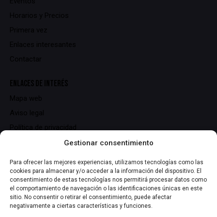
Eventos
Horarios y Precios
Primera vez
Enlaces interesantes
Contactar
ENLACES DE INTERÉS
Mapa web
Aviso legal
Política de privacidad
Política de cookies
Gestionar consentimiento
Para ofrecer las mejores experiencias, utilizamos tecnologías como las
DATOS DE CONTACTO
cookies para almacenar y/o acceder a la información del dispositivo. El
consentimiento de estas tecnologías nos permitirá procesar datos como
C/ Serrallers, 25,
el comportamiento de navegación o las identificaciones únicas en este
43700 El Vendrell (Tarragona)
sitio. No consentir o retirar el consentimiento, puede afectar
negativamente a ciertas características y funciones.
info@lasmiliuna.com