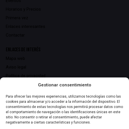
Eventos
Horarios y Precios
Primera vez
Enlaces interesantes
Contactar
ENLACES DE INTERÉS
Mapa web
Aviso legal
Política de privacidad
Política de cookies
Gestionar consentimiento
Para ofrecer las mejores experiencias, utilizamos tecnologías como las
DATOS DE CONTACTO
cookies para almacenar y/o acceder a la información del dispositivo. El
consentimiento de estas tecnologías nos permitirá procesar datos como
C/ Serrallers, 25,
el comportamiento de navegación o las identificaciones únicas en este
43700 El Vendrell (Tarragona)
sitio. No consentir o retirar el consentimiento, puede afectar
negativamente a ciertas características y funciones.
info@lasmiliuna.com