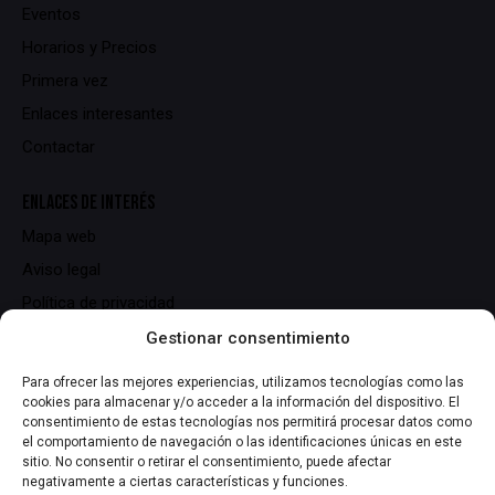
Eventos
Horarios y Precios
Primera vez
Enlaces interesantes
Contactar
ENLACES DE INTERÉS
Mapa web
Aviso legal
Política de privacidad
Política de cookies
Gestionar consentimiento
Para ofrecer las mejores experiencias, utilizamos tecnologías como las
DATOS DE CONTACTO
cookies para almacenar y/o acceder a la información del dispositivo. El
consentimiento de estas tecnologías nos permitirá procesar datos como
C/ Serrallers, 25,
el comportamiento de navegación o las identificaciones únicas en este
43700 El Vendrell (Tarragona)
sitio. No consentir o retirar el consentimiento, puede afectar
negativamente a ciertas características y funciones.
info@lasmiliuna.com