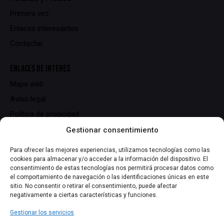
Primera vez
Enlaces interesantes
Contactar
ENLACES DE INTERÉS
Mapa web
Aviso legal
Política de privacidad
Política de cookies
Gestionar consentimiento
Para ofrecer las mejores experiencias, utilizamos tecnologías como las
DATOS DE CONTACTO
cookies para almacenar y/o acceder a la información del dispositivo. El
consentimiento de estas tecnologías nos permitirá procesar datos como
C/ Serrallers, 25,
el comportamiento de navegación o las identificaciones únicas en este
43700 El Vendrell (Tarragona)
sitio. No consentir o retirar el consentimiento, puede afectar
negativamente a ciertas características y funciones.
info@lasmiliuna.com
Gestionar los servicios
+34 691 344 163