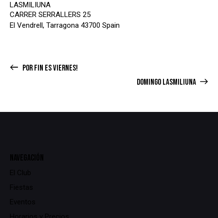
LASMILIUNA
CARRER SERRALLERS 25
El Vendrell
,
Tarragona
43700
Spain
POR FIN ES VIERNES!
DOMINGO LASMILIUNA
NAVEGACIÓN
El Club
Fiestas
Eventos
Horarios y Precios