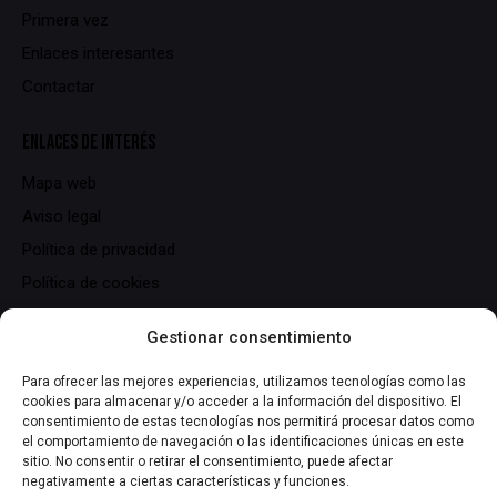
Primera vez
Enlaces interesantes
Contactar
ENLACES DE INTERÉS
Mapa web
Aviso legal
Política de privacidad
Política de cookies
DATOS DE CONTACTO
Gestionar consentimiento
C/ Serrallers, 25,
Para ofrecer las mejores experiencias, utilizamos tecnologías como las
cookies para almacenar y/o acceder a la información del dispositivo. El
43700 El Vendrell (Tarragona)
consentimiento de estas tecnologías nos permitirá procesar datos como
info@lasmiliuna.com
el comportamiento de navegación o las identificaciones únicas en este
sitio. No consentir o retirar el consentimiento, puede afectar
+34 691 344 163
negativamente a ciertas características y funciones.