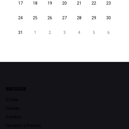
17
18
19
20
21
22
23
24
25
26
27
28
29
30
31
1
2
3
4
5
6
NAVEGACIÓN
El Club
Fiestas
Eventos
Horarios y Precios