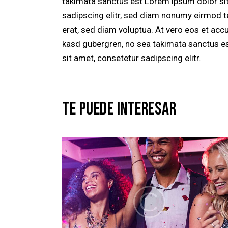
takimata sanctus est Lorem ipsum dolor si
sadipscing elitr, sed diam nonumy eirmod t
erat, sed diam voluptua. At vero eos et acc
kasd gubergren, no sea takimata sanctus e
sit amet, consetetur sadipscing elitr.
TE PUEDE INTERESAR