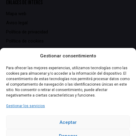
ENLACES DE INTERÉS
Mapa web
Aviso legal
Política de privacidad
Política de cookies
DATOS DE CONTACTO
Gestionar consentimiento
C/ Serrallers, 25,
Para ofrecer las mejores experiencias, utilizamos tecnologías como las
cookies para almacenar y/o acceder a la información del dispositivo. El
43700 El Vendrell (Tarragona)
consentimiento de estas tecnologías nos permitirá procesar datos como
info@lasmiliuna.com
el comportamiento de navegación o las identificaciones únicas en este
sitio. No consentir o retirar el consentimiento, puede afectar
+34 691 344 163
negativamente a ciertas características y funciones.
Gestionar los servicios
NUESTRAS REDES SOCIALES
Aceptar
Denegar