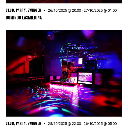
CLUB
,
PARTY
,
SWINGER
26/10/2025 @ 20:00
-
27/10/2025 @ 01:00
DOMINGO LASMILIUNA
CLUB
,
PARTY
,
SWINGER
25/10/2025 @ 22:00
-
26/10/2025 @ 05:00